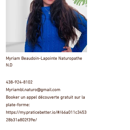
Myriam Beaudoin-Lapointe Naturopathe
N.D
438-924-8102
Myriambl.naturo@gmail.com
Booker un appel découverte gratuit sur la
plate-forme:
https://my.praticebetter.io/#/66a011c3453
28b31a802f39e/